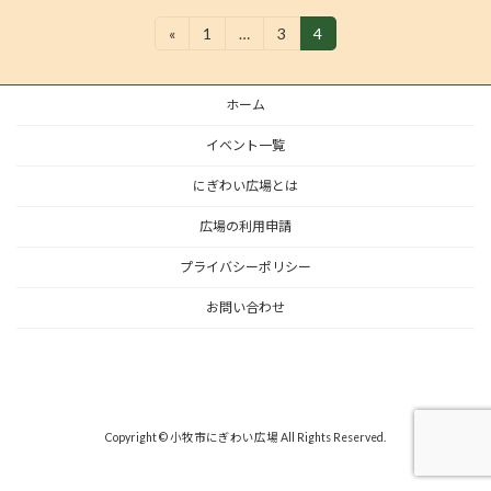
投
«
1
…
3
4
固
固
固
定
定
定
稿
ペ
ペ
ペ
ー
ー
ー
の
ホーム
ジ
ジ
ジ
ペ
イベント一覧
ー
にぎわい広場とは
ジ
広場の利用申請
送
プライバシーポリシー
り
お問い合わせ
Copyright © 小牧市にぎわい広場 All Rights Reserved.