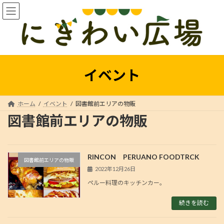
コ
ナ
ン
ビ
テ
ゲ
ン
ー
ツ
シ
へ
ョ
ス
ン
イベント
キ
に
ッ
移
プ
動
ホーム
イベント
図書館前エリアの物販
図書館前エリアの物販
RINCON PERUANO FOODTRCK
図書館前エリアの物販
2022年12月26日
ペルー料理のキッチンカー。
続きを読む