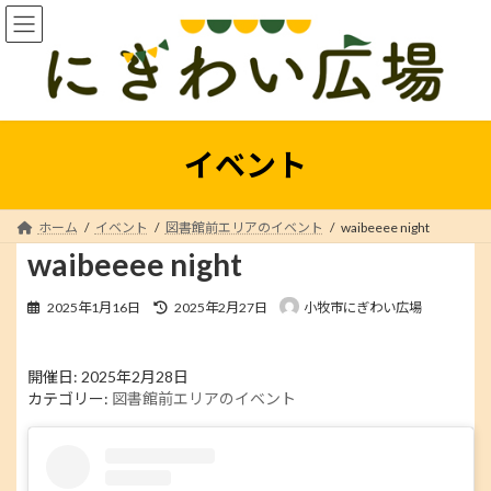
コ
ナ
ン
ビ
テ
ゲ
ン
ー
ツ
シ
へ
ョ
ス
ン
イベント
キ
に
ッ
移
プ
動
ホーム
イベント
図書館前エリアのイベント
waibeeee night
waibeeee night
最
2025年1月16日
2025年2月27日
小牧市にぎわい広場
終
更
新
開催日: 2025年2月28日
日
カテゴリー:
図書館前エリアのイベント
時
: