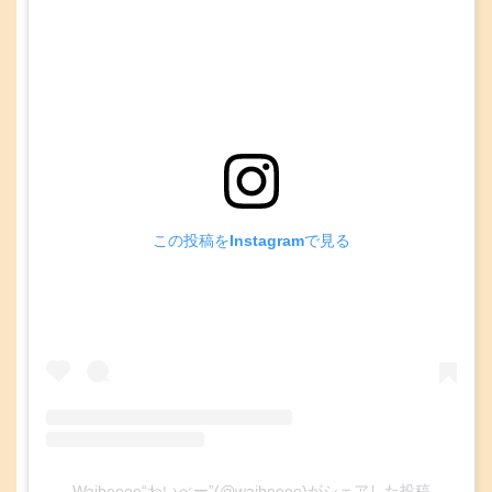
この投稿をInstagramで見る
Waibeeee“わいべー”(@waibeeee)がシェアした投稿