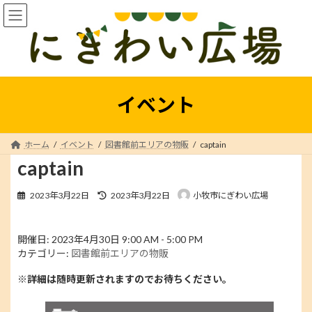
コ
ナ
ン
ビ
テ
ゲ
ン
ー
ツ
シ
へ
ョ
ス
ン
イベント
キ
に
ッ
移
プ
動
ホーム
イベント
図書館前エリアの物販
captain
captain
最
2023年3月22日
2023年3月22日
小牧市にぎわい広場
終
更
新
開催日: 2023年4月30日 9:00 AM - 5:00 PM
日
カテゴリー:
図書館前エリアの物販
時
:
※詳細は随時更新されますのでお待ちください。