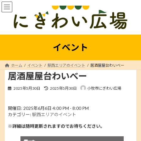
コ
ナ
ン
ビ
テ
ゲ
ン
ー
ツ
シ
へ
ョ
ス
ン
イベント
キ
に
ッ
移
プ
動
ホーム
イベント
駅西エリアのイベント
居酒屋屋台わいべー
居酒屋屋台わいべー
最
2025年5月30日
2025年5月30日
小牧市にぎわい広場
終
更
新
開催日: 2025年6月6日 4:00 PM - 8:00 PM
日
カテゴリー:
駅西エリアのイベント
時
:
※詳細は随時更新されますのでお待ちください。