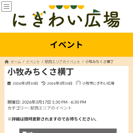
コ
ナ
ン
ビ
テ
ゲ
ン
ー
ツ
シ
へ
ョ
ス
ン
イベント
キ
に
ッ
移
プ
動
ホーム
イベント
駅西エリアのイベント
小牧みちくさ横丁
小牧みちくさ横丁
最
2026年3月10日
2026年3月10日
小牧市にぎわい広場
終
更
新
開催日: 2026年3月17日 1:30 PM - 6:30 PM
日
カテゴリー:
駅西エリアのイベント
時
:
※詳細は随時更新されますのでお待ちください。