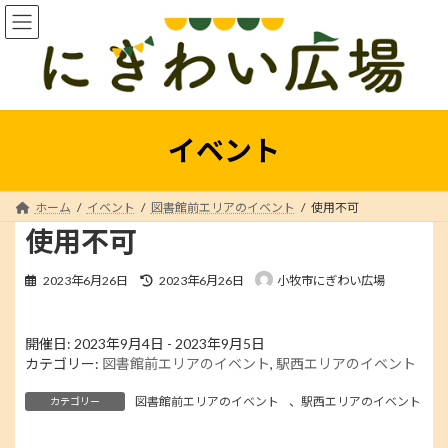
コ
ナ
ン
ビ
テ
ゲ
ン
ー
ツ
シ
へ
ョ
ス
ン
イベント
キ
に
ッ
移
プ
動
ホーム
イベント
図書館前エリアのイベント
使用不可
使用不可
最
2023年6月26日
2023年6月26日
小牧市にぎわい広場
終
更
新
開催日: 2023年9月4日 - 2023年9月5日
日
カテゴリー:
図書館前エリアのイベント
,
駅西エリアのイベント
時
:
図書館前エリアのイベント
、
駅西エリアのイベント
カテゴリー