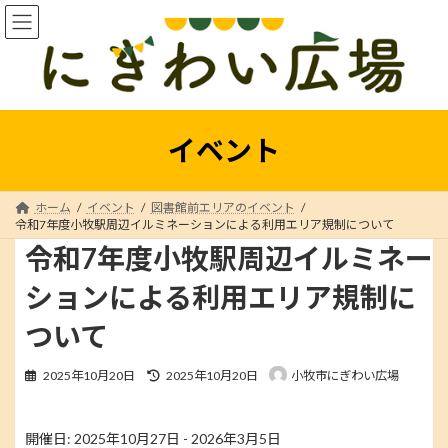
コ
ナ
ン
ビ
テ
ゲ
ン
ー
ツ
シ
へ
ョ
ス
ン
イベント
キ
に
ッ
移
プ
動
ホーム
イベント
図書館前エリアのイベント
令和7年度小牧駅周辺イルミネーションによる利用エリア規制について
令和7年度小牧駅周辺イルミネー
ションによる利用エリア規制に
ついて
最
2025年10月20日
2025年10月20日
小牧市にぎわい広場
終
更
新
開催日: 2025年10月27日 - 2026年3月5日
日