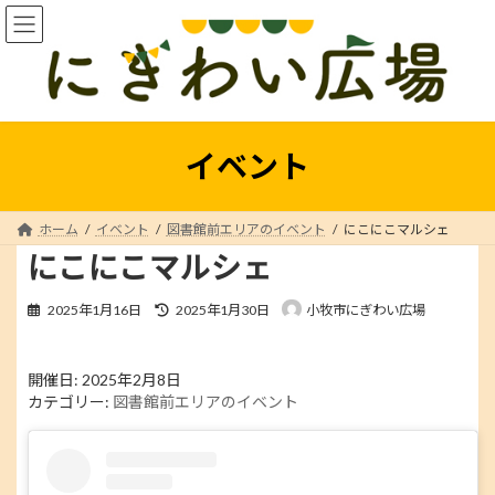
コ
ナ
ン
ビ
テ
ゲ
ン
ー
ツ
シ
へ
ョ
ス
ン
イベント
キ
に
ッ
移
プ
動
ホーム
イベント
図書館前エリアのイベント
にこにこマルシェ
にこにこマルシェ
最
2025年1月16日
2025年1月30日
小牧市にぎわい広場
終
更
新
開催日: 2025年2月8日
日
カテゴリー:
図書館前エリアのイベント
時
: