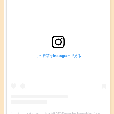
この投稿をInstagramで見る
にこにこマルシェ こまき(@2525marche.komaki)がシェアした投稿