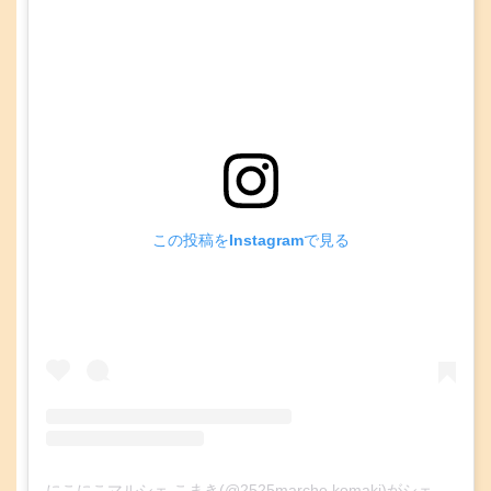
この投稿をInstagramで見る
にこにこマルシェ こまき(@2525marche.komaki)がシェアした投稿