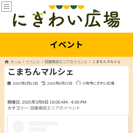
コ
ナ
ン
ビ
テ
ゲ
ン
ー
ツ
シ
へ
ョ
ス
ン
イベント
キ
に
ッ
移
プ
動
ホーム
イベント
図書館前エリアのイベント
こまちんマルシェ
こまちんマルシェ
最
2025年2月21日
2025年2月27日
小牧市にぎわい広場
終
更
新
開催日: 2025年3月8日 10:00 AM - 4:00 PM
日
カテゴリー:
図書館前エリアのイベント
時
: