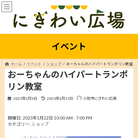
コ
ナ
ン
ビ
テ
ゲ
ン
ー
ツ
シ
へ
ョ
ス
ン
イベント
キ
に
ッ
移
プ
動
ホーム
イベント
ショップ
おーちゃんのハイパートランポリン教室
おーちゃんのハイパートランポ
リン教室
最
2023年1月5日
2023年1月17日
小牧市にぎわい広場
終
更
新
開催日: 2023年1月22日 10:00 AM - 7:00 PM
日
カテゴリー:
ショップ
時
: